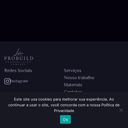
Redes Sociais
Serviços
Nosso trabalho
Instagram
Materiais
Contatos
Este site usa cookies para melhorar sua experiência. Ao
continuar a usar o site, você concorda com a nossa Política de
Política de Privacidade
Termos de Uso
Privacidade
© Probuild Lisbon Construction company 2024 – Todos os direitos
Ок
reservados © Designed and Developed by Synergy Solutions